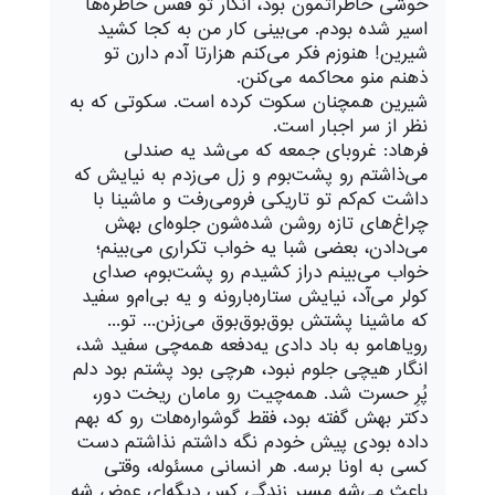
خوشی خاطراتمون بود، انگار تو قفس خاطره‌ها
اسیر شده بودم. می‌بینی کار من به کجا کشید
شیرین! هنوزم فکر می‌کنم هزارتا آدم دارن تو
ذهنم منو محاکمه می‌کنن.
شيرين همچنان سكوت كرده است. سكوتى كه به
نظر از سر اجبار است.
فرهاد: غروبای جمعه که می‌شد یه صندلی
می‌ذاشتم رو پشت‌بوم و زل می‌زدم به نیایش که
داشت کم‌کم تو تاریکی فرومی‌رفت و ماشینا با
چراغ‌های تازه روشن شده‌شون جلوه‌ای بهش
می‌دادن، بعضی شبا یه خواب تکراری می‌بینم؛
خواب می‌بینم دراز کشیدم رو پشت‌بوم، صدای
کولر می‌آد، نیایش ستاره‌بارونه و یه بی‌ام‌و سفید
که ماشینا پشتش بوق‌بوق‌بوق می‌زنن... تو...
رویاهامو به باد دادی یه‌دفعه همه‌چی سفید شد،
انگار هیچی جلوم نبود، هرچی بود پشتم بود دلم
پُرِ حسرت شد. همه‌چیت رو مامان ریخت دور،
دکتر بهش گفته بود، فقط گوشواره‌هات رو که بهم
داده بودی پیش خودم نگه داشتم نذاشتم دست
کسی به اونا برسه. هر انسانی مسئوله، وقتی
باعث می‌شه مسیر زندگی کس دیگه‌ای عوض شه