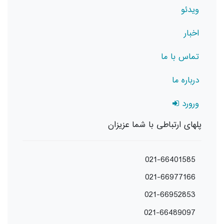
ویدئو
اخبار
تماس با ما
درباره ما
ورورد
پلهای ارتباطی با شما عزیزان
021-66401585
021-66977166
021-66952853
021-66489097