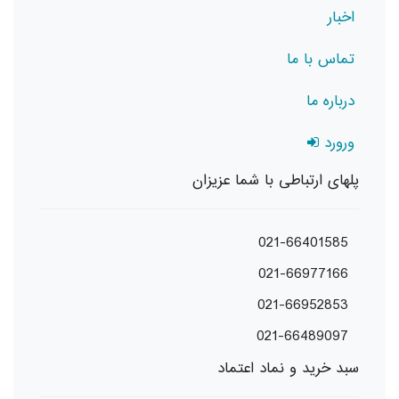
اخبار
تماس با ما
درباره ما
ورورد
پلهای ارتباطی با شما عزیزان
021-66401585
021-66977166
021-66952853
021-66489097
سبد خرید و نماد اعتماد