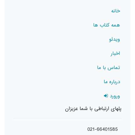
خانه
همه کتاب ها
ویدئو
اخبار
تماس با ما
درباره ما
ورورد
پلهای ارتباطی با شما عزیزان
021-66401585