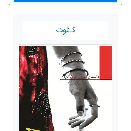
کـَلوت