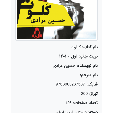
نام کتاب:
کـَلوت
نوبت چاپ:
اول - ۱۴۰۱
نام نویسنده:
حسین مرادی
نام مترجم:
شابک:
9786003267367
تیراژ:
200
تعداد صفحات:
126
دسته:
داستان امروز ایران