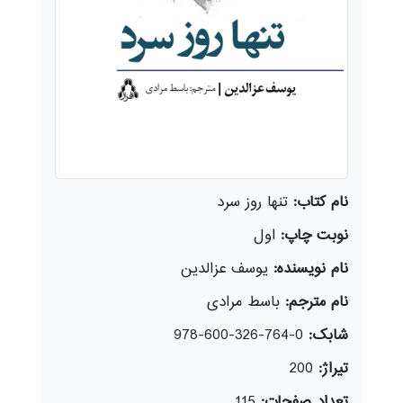
نام کتاب:
تنها روز سرد
نوبت چاپ:
اول
نام نویسنده:
یوسف عزالدین
نام مترجم:
باسط مرادی
شابک:
0-764-326-600-978
تیراژ:
200
تعداد صفحات:
115