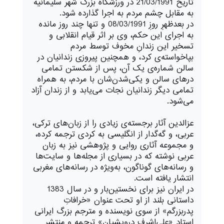
تاریخ 21/03/1991 در ورزشگاه بزرگ شهر سلیمانیه
به مقابل چشم مردم به اجرا گذارده شود.
در بعدظهرِ روزِ 08/03/1991 و تنها چند روز مانده
به اجرای این حکم، وی بر اثر قیام انقلابی و
تسخیر این زندانِ مخوف توسط مردم
بپاخواسته‌ی کرد، و همچنین پیروزی زندانیان در
سالن شماره‌ی یک آن، پس از شکستن تمامی
درهای سالن و یکی‌شدن‌شان با مردم، به همراه
تمامی دیگر زندانیان نجات می‌یابد و از زندان آزاد
می‌شود.
عزالدین آثار برجسته‌ی زیادی را از زبان‌های ترکی،
عربی، و گه‌گدار از انگلیسی به کردی ترجمه کرده،
و مجموعه آثاری روایی و پژوهشی نیز به زبان
عربی نوشته که در بسیاری از مجله‌ها و سایت‌ها
و رسانه‌های گوناگون، به‌ویژه در رسانه‌های مغربی
انتشار یافته است.
در ایران نیز برای نخستین‌بار و در سال 1383
داستانی بلند از او تحت عنوان «خرافاتِ
پدربزرگم» از سوی نویسنده و مترجم بزرگ ایرانی
استاد «علی‌اشرف درویشیان» ترجمه و منتشر