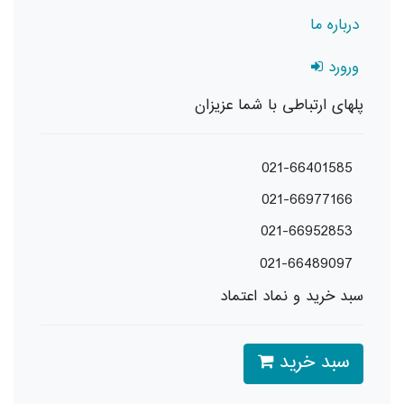
درباره ما
ورورد
پلهای ارتباطی با شما عزیزان
021-66401585
021-66977166
021-66952853
021-66489097
سبد خرید و نماد اعتماد
سبد خرید