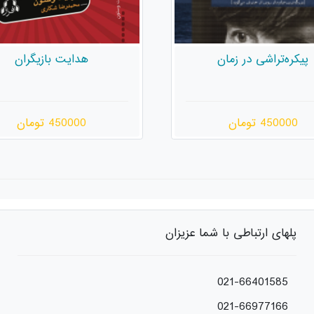
هدایت بازیگران
کلینزمان
450000 تومان
480000 تومان
پلهای ارتباطی با شما عزیزان
021-66401585
021-66977166