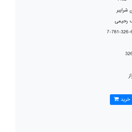
 شرایبر
 رحیمی
32
از
 خرید