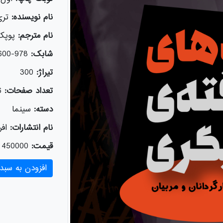
نام نویسنده:
تری
نام مترجم:
پوپک
شابک:
978-600-326-781-7
تیراژ:
300
تعداد صفحات:
6
دسته:
سينما
نام انتشارات:
افر
قیمت:
450000
افزودن به سبد