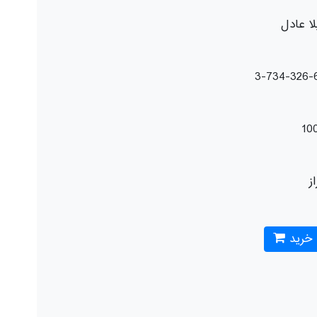
ا عادل
10
از
 خرید