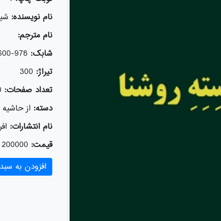
نام نویسنده:
شیل
نام مترجم:
شابک:
978-600-326-734-3
تیراژ:
300
تعداد صفحات:
0
دسته:
از حاشیه
نام انتشارات:
افر
قیمت:
200000
افزودن به سبد