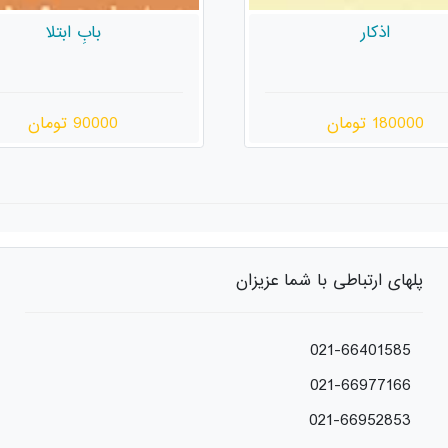
بابِ ابتلا
تاریکی
90000 تومان
180000 تومان
پلهای ارتباطی با شما عزیزان
021-66401585
021-66977166
021-66952853