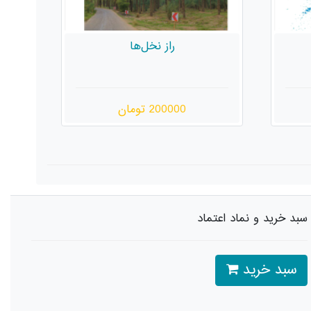
در آینه
ز
550000 تومان
سبد خرید و نماد اعتماد
سبد خرید