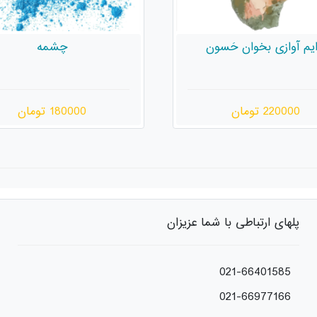
چشمه
راز نخل‌ها
180000 تومان
200000 تومان
پلهای ارتباطی با شما عزیزان
021-66401585
021-66977166