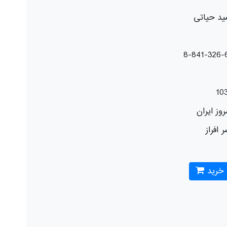
د حیاتی
10
وز ایران
 افراز
 خرید