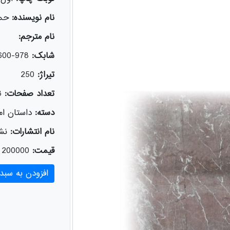
نام نویسنده:
حمی
نام مترجم:
شابک:
978-600-326-841-8
تیراژ:
250
تعداد صفحات:
3
دسته:
داستان امر
نام انتشارات:
نشر
قیمت:
200000
افزودن به سبد