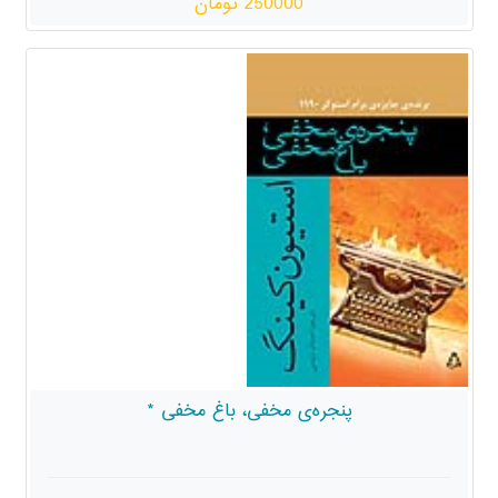
250000 تومان
پنجره‌ی مخفی، باغ مخفی *