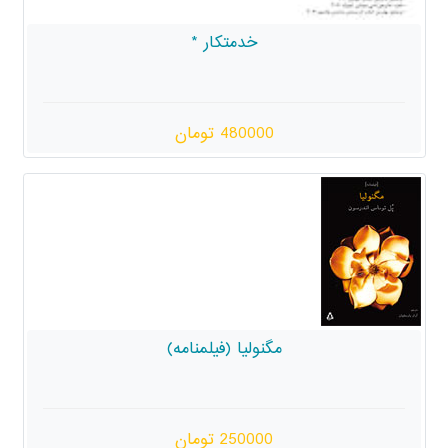
خدمتکار *
480000 تومان
مگنولیا (فیلمنامه)
250000 تومان