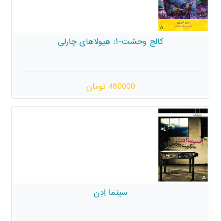
یولاهای چارلی
480000 تومان
سینما اِدِن