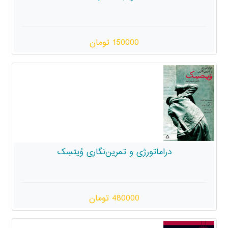
150000 تومان
ژی و تمرین‌نگاری وُیتسِک
480000 تومان