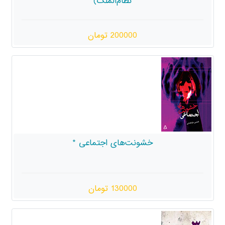
نظام‌الملک)
200000 تومان
نت‌های اجتماعی *
130000 تومان