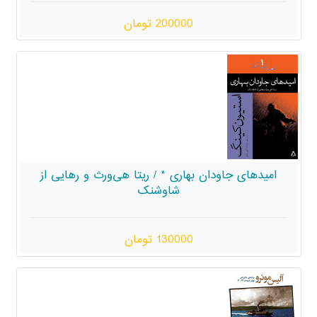
200000 تومان
هاری * / ریتا هی‌ورث و رهایی از
شاوشنک
130000 تومان