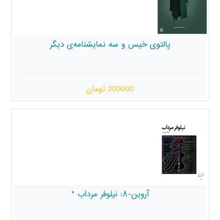
س و سه نمایشنامه‌ی دیگر
200000 تومان
یلوفر مرداب *