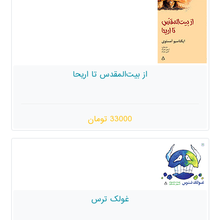
بیت‌المقدس تا اریحا
33000 تومان
غولک ترس