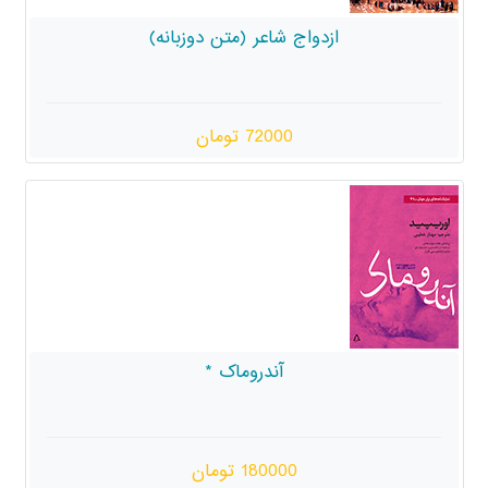
اج شاعر (متن دوزبانه)
72000 تومان
آندروماک *
180000 تومان