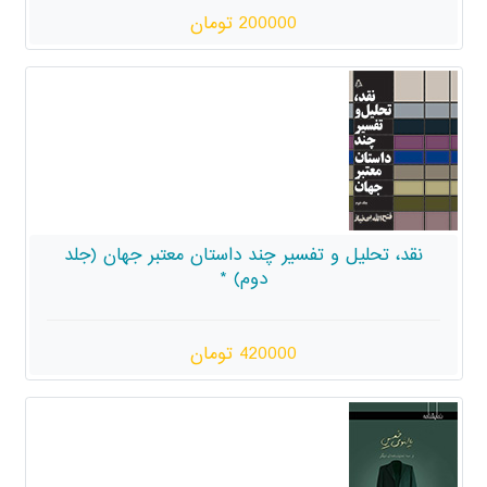
200000 تومان
سیر چند داستان معتبر جهان (جلد
دوم) *
420000 تومان