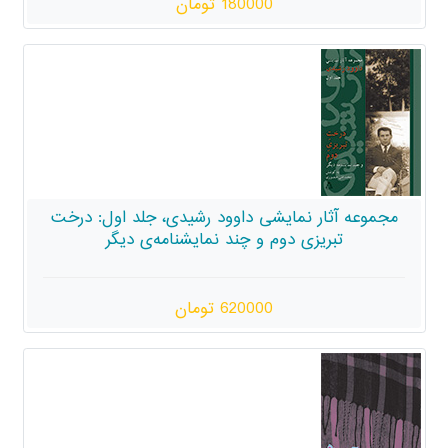
180000 تومان
یشی داوود رشیدی، جلد اول: درخت
م و چند نمایشنامه‌ی دیگر
620000 تومان