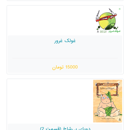
غولک غرور
15000 تومان
ی بی‌شاخ (قسمت 2)