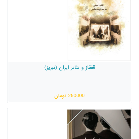
قفقاز و تئاتر ایران (تبریز)
250000 تومان