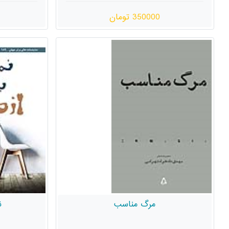
350000 تومان
مرگ مناسب
ن