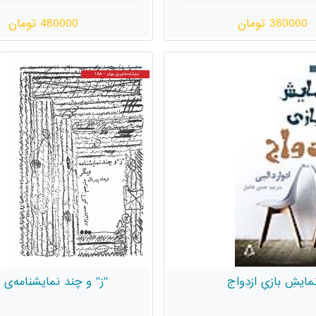
380000 تومان
480000 تومان
مایشِ بازیِ ازدواج
"ز" و چند نمایشنامه‌ی 