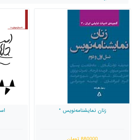
زنان نمایشنامه‌نویس *
است
880000 تومان