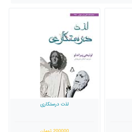
لذت درستکاری
200000 تومان