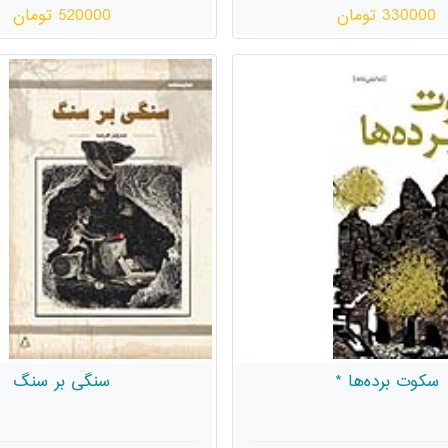
330000 تومان
520000 تومان
سکوت برده‌ها *
سنگی بر سنگ