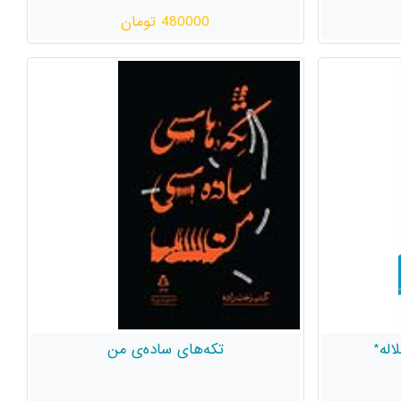
480000 تومان
اله*
تکه‌های ساده‌ی من