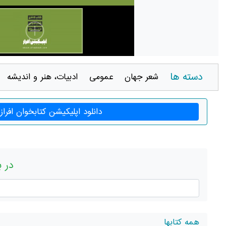
دسته ها
شعر جهان
عمومی
ادبيات، هنر و انديشه
دانلود اپلیکیشن کتابخوان افراز
در ب
همه کتابها