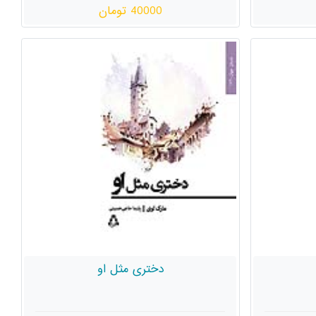
40000 تومان
دختری مثل او