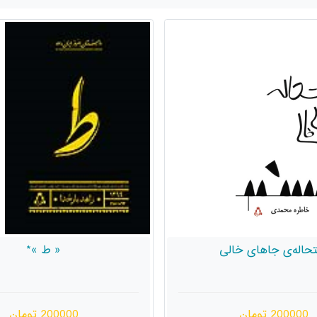
حاله‌ی جاهای خالی
« ط »*
200000 تومان
200000 تومان