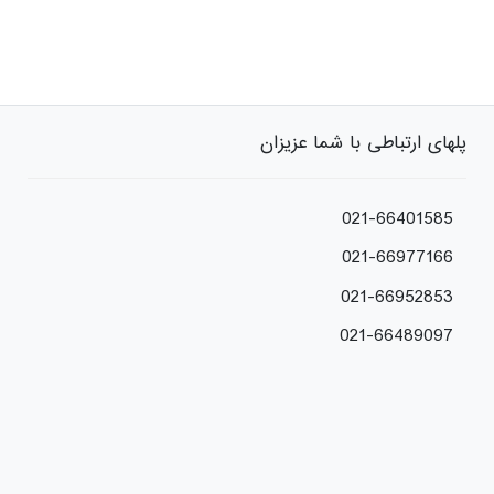
پلهای ارتباطی با شما عزیزان
021-66401585
021-66977166
021-66952853
021-66489097