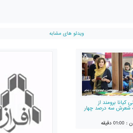
ویدئو های مشابه
 کیانا برومند از
 شعرش سه درصد چهار
0 دقیقه