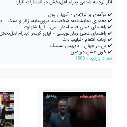
آثار ترجمه شده‌ی پدرام لعل‌بخش در انتشارات افراز:
✔️ درآمدی بر تراژدی - آدریان پول
✔️ معماری نمایشنامه: شخصیت، درون‌مایه، ژانر و سبک - دی
✔️ راهنمای عملی فیلمنامه‌نویسی - لورا شلهارت
✔️ راهنمای عملی رمان‌نویسی - لیزی کریمر (پدرام لعل‌بخش
✔️ ارباب انتقام -فیلیپ راث
✔️ بن در جهان - دوریس لسینگ
✔️ خونِ عشقِ دروغین
تعداد بازدید : 1566