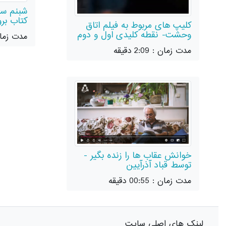
شبنم سع
کتاب برو
کلیپ های مربوط به فیلم اتاق
وحشت- نقطه کلیدی اول و دوم
مدت زمان : 0:58
مدت زمان : 2:09 دقیقه
خوانش عقاب ها را زنده بگیر -
توسط قباد آذرآیین
مدت زمان : 00:55 دقیقه
لینک های اصلی سایت