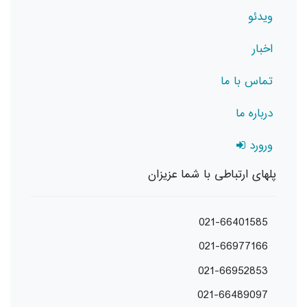
ویدئو
اخبار
تماس با ما
درباره ما
ورورد
پلهای ارتباطی با شما عزیزان
021-66401585
021-66977166
021-66952853
021-66489097