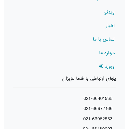
ویدئو
اخبار
تماس با ما
درباره ما
ورورد
پلهای ارتباطی با شما عزیزان
021-66401585
021-66977166
021-66952853