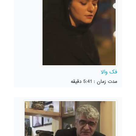
فک والا
مدت زمان : 5:41 دقیقه