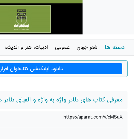
دسته ها
شعر جهان
عمومی
ادبيات، هنر و انديشه
دانلود اپلیکیشن کتابخوان افراز
معرفی کتاب های تئاتر واژه به واژه و الفبای تئاتر د
https://aparat.com/v/cMSuX