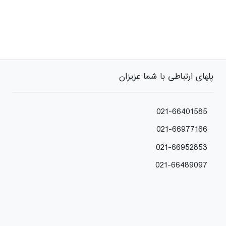
پلهای ارتباطی با شما عزیزان
021-66401585
021-66977166
021-66952853
021-66489097