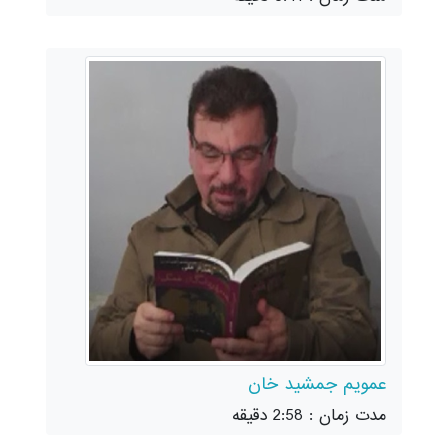
عمویم جمشید خان
مدت زمان : 2:58 دقیقه