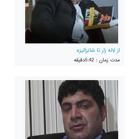
از لاله زار تا شانزالیزه
مدت زمان : 5:42دقیقه