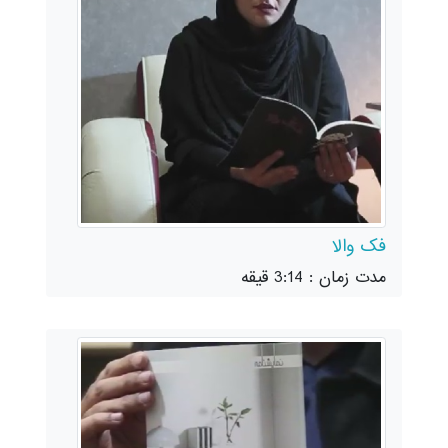
فک والا
مدت زمان : 3:14 قیقه