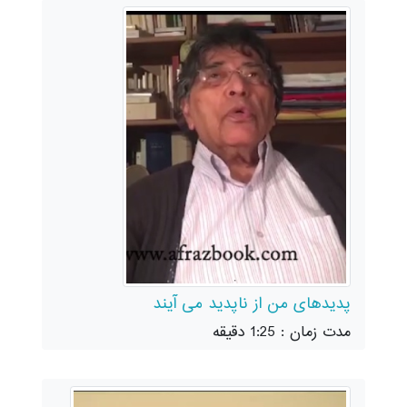
پدیدهای من از ناپدید می آیند
مدت زمان : 1:25 دقیقه