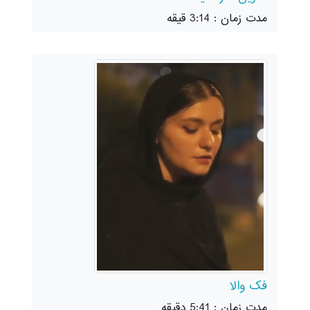
مدت زمان : 3:14 قیقه
فک والا
مدت زمان : 5:41 دقیقه