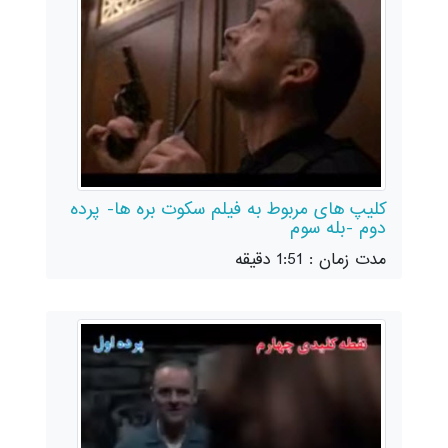
کلیپ های مربوط به فیلم سکوت بره ها- پرده
دوم -بله سوم
مدت زمان : 1:51 دقیقه